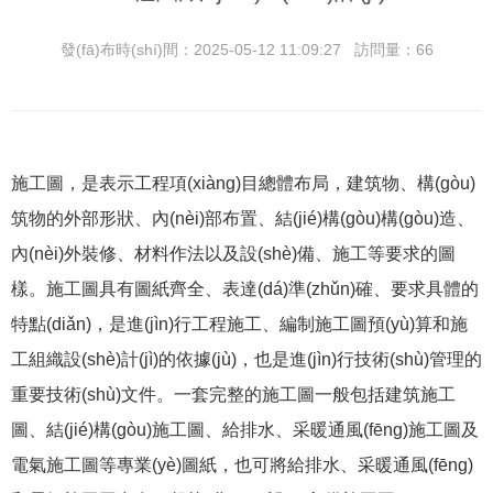
發(fā)布時(shí)間：2025-05-12 11:09:27 訪問量：66
施工圖，是表示工程項(xiàng)目總體布局，建筑物、構(gòu)
筑物的外部形狀、內(nèi)部布置、結(jié)構(gòu)構(gòu)造、
內(nèi)外裝修、材料作法以及設(shè)備、施工等要求的圖
樣。施工圖具有圖紙齊全、表達(dá)準(zhǔn)確、要求具體的
特點(diǎn)，是進(jìn)行工程施工、編制施工圖預(yù)算和施
工組織設(shè)計(jì)的依據(jù)，也是進(jìn)行技術(shù)管理的
重要技術(shù)文件。一套完整的施工圖一般包括建筑施工
圖、結(jié)構(gòu)施工圖、給排水、采暖通風(fēng)施工圖及
電氣施工圖等專業(yè)圖紙，也可將給排水、采暖通風(fēng)