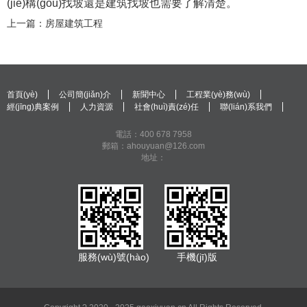
(jié)構(gòu)找坡還是建筑找坡也需要了解清楚。
上一篇：房屋建筑工程
首頁(yè)
公司簡(jiǎn)介
新聞中心
工程業(yè)務(wù)
經(jīng)典案例
人力資源
社會(huì)責(zé)任
聯(lián)系我們
電話：400 678 7958
郵箱：ahouyuan@126.com
地址：
服務(wù)號(hào)
手機(jī)版