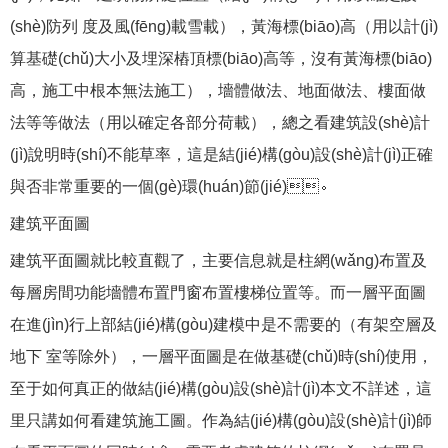
(shè)防列 度及風(fēng)載雪載），黃海標(biāo)高（用以計(jì)
算基礎(chǔ)大小及埋深樁頂標(biāo)高等，沒有黃海標(biāo)
高，施工中根本無法施工），墻體做法、地面做法、樓面做
法等等做法（用以確定各部分荷載），總之看建筑設(shè)計
(jì)說明時(shí)不能草率，這是結(jié)構(gòu)設(shè)計(jì)正確
與否非常重要的一個(gè)環(huán)節(jié)。
建筑平面圖
建筑平面圖就比較直觀了，主要信息就是柱網(wǎng)布置及
每層房間功能墻體布置門窗布置樓梯位置等。而一層平面圖
在進(jìn)行上部結(jié)構(gòu)建模中是不需要的（有架空層及
地下 室等除外），一層平面圖是在做基礎(chǔ)時(shí)使用，
至于如何真正的做結(jié)構(gòu)設(shè)計(jì)本文不詳述，這
里只講如何看建筑施工圖。作為結(jié)構(gòu)設(shè)計(jì)師