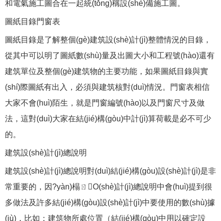
和電氣施工圖合在一起統(tǒng)稱設(shè)備施工圖。
圖紙目錄門窗表
圖紙目錄是了解整個(gè)建筑設(shè)計(jì)整體情況的目錄，
從其中可以明了圖紙數(shù)量及出圖大小和工程號(hào)還有
建筑單位及整個(gè)建筑物的主要功能，如果圖紙目錄與實
(shí)際圖紙有出入，必須與建筑核對(duì)情況。門窗表相信
大家不會(huì)陌生，就是門窗編號(hào)以及門窗尺寸及做
法，這對(duì)大家在結(jié)構(gòu)中計(jì)算荷載是必不可少
的。
建筑設(shè)計(jì)總說明
建筑設(shè)計(jì)總說明對(duì)結(jié)構(gòu)設(shè)計(jì)是非
常重要的，因?yàn)榻ㄖO(shè)計(jì)總說明中會(huì)提到很
多做法及許多結(jié)構(gòu)設(shè)計(jì)中要使用的數(shù)據
(jù)，比如：建筑物所處位置（結(jié)構(gòu)中用以確定設