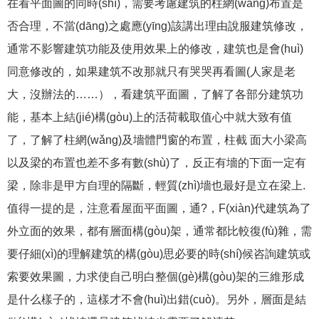
在看平面圖的同時(shí)，需要考慮建筑的柱網(wǎng)布置是
否合理，不當(dāng)之處應(yīng)該講出理由說服建筑修改，
通常不影響建筑功能及使用效果上的修改，建筑也是會(huì)
同意修改的，如果建筑不改那就只有哭哭再看圖(人家是老
大，沒辦法的……），看建筑平面圖，了解了各部分建筑功
能，基本上結(jié)構(gòu)上的活荷載取值心中就大致有值
了，了解了柱網(wǎng)及墻體門窗的布置，柱截 面大小梁高
以及梁的布置也差不多有數(shù)了，反正有墻的下面一定有
梁，除非是甲方自理的隔斷，輕質(zhì)墻也最好是立在梁上.
值得一提的是，注意看屋面平面圖，通?，F(xiàn)代建筑為了
外立面的效果，都有層面構(gòu)架，通常都比較復(fù)雜，需
要仔細(xì)的理解建筑的構(gòu)思必要的時(shí)候咨詢建筑或
索要效果圖，力求使自己明白整個(gè)構(gòu)架的三維形成
是什么樣子的，這樣才不會(huì)出錯(cuò)。另外，層面是結