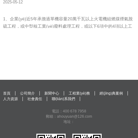
2025-05-12
1、企業(yè)近5年承擔過單機容量20萬千瓦以上火電機組燃煤煙氣脫
硫工程，或中型核工業(yè)廢料處理工程，或以下6項中的4項以上工
程施工，工程質量合格。1.單池容積400立方米以上的禽、畜糞便沼氣
池工程；2.單池容積500立方米...
首頁
公司簡介
新聞中心
工程業(yè)務
經(jīng)典案例
人力資源
社會責任
聯(lián)系我們
電話：400 678 7958
郵箱：ahouyuan@126.com
地址：