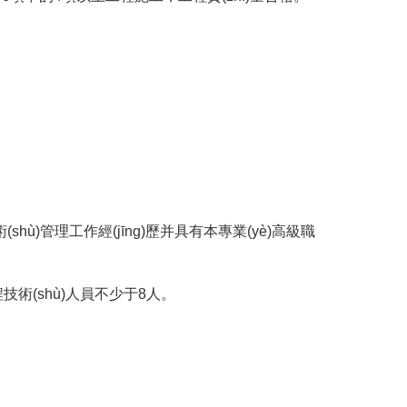
shù)管理工作經(jīng)歷并具有本專業(yè)高級職
(shù)人員不少于8人。