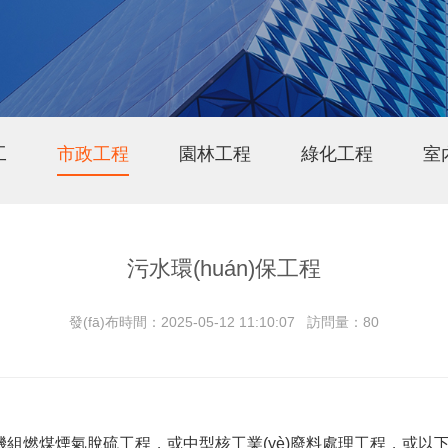
工
市政工程
園林工程
綠化工程
室
污水環(huán)保工程
發(fā)布時間：2025-05-12 11:10:07 訪問量：80
電機組燃煤煙氣脫硫工程，或中型核工業(yè)廢料處理工程，或以下