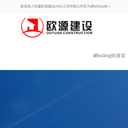
歡迎進入安徽歐源建設(shè)工程有限公司官方網(wǎng)站！
網(wǎng)站首頁