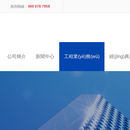
咨詢熱線：
400 678 7958
公司簡介
新聞中心
工程業(yè)務(wù)
經(jīng)