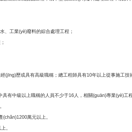
水、工業(yè)廢料的綜合處理工程；
；
作經(jīng)歷或具有高級職稱；總工程師具有10年以上從事施工技術(
具有中級以上職稱的人員不少于16人，相關(guān)專業(yè)工程技術
。
(chǎn)1200萬元以上。
以上。