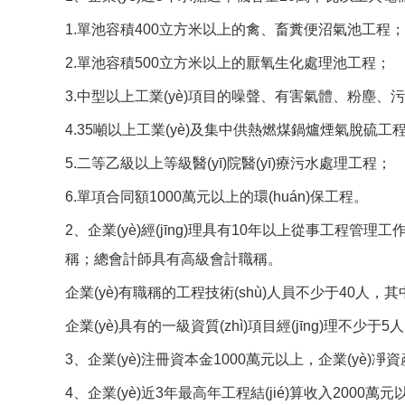
1.單池容積400立方米以上的禽、畜糞便沼氣池工程；
2.單池容積500立方米以上的厭氧生化處理池工程；
3.中型以上工業(yè)項目的噪聲、有害氣體、粉塵、污
4.35噸以上工業(yè)及集中供熱燃煤鍋爐煙氣脫硫工程
5.二等乙級以上等級醫(yī)院醫(yī)療污水處理工程；
6.單項合同額1000萬元以上的環(huán)保工程。
2、企業(yè)經(jīng)理具有10年以上從事工程管理工
稱；總會計師具有高級會計職稱。
企業(yè)有職稱的工程技術(shù)人員不少于40人，其中
企業(yè)具有的一級資質(zhì)項目經(jīng)理不少于5人
3、企業(yè)注冊資本金1000萬元以上，企業(yè)凈資產
4、企業(yè)近3年最高年工程結(jié)算收入2000萬元