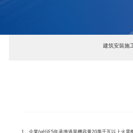
建筑安裝施
1、企業(yè)近5年承擔過單機容量20萬千瓦以上火