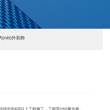
內(nèi)外裝飾
6項中的4項以上工程施工，工程質(zhì)量合格。