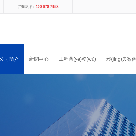
咨詢熱線：
400 678 7958
公司簡介
新聞中心
工程業(yè)務(wù)
經(jīng)典案