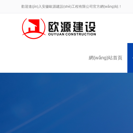
歡迎進(jìn)入安徽歐源建設(shè)工程有限公司官方網(wǎng)站！
網(wǎng)站首頁