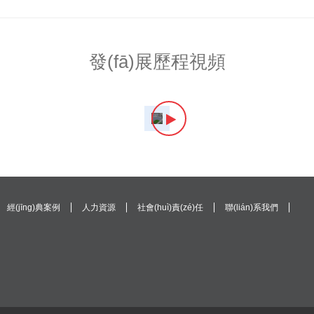
發(fā)展歷程視頻
經(jīng)典案例
人力資源
社會(huì)責(zé)任
聯(lián)系我們