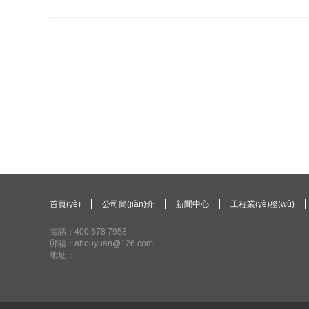
首頁(yè)
公司簡(jiǎn)介
新聞中心
工程業(yè)務(wù)
電話：400 678 7958
郵箱：ahouyuan@126.com
地址：